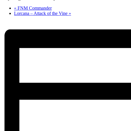
«
FNM Commander
Lorcana – Attack of the Vine
»