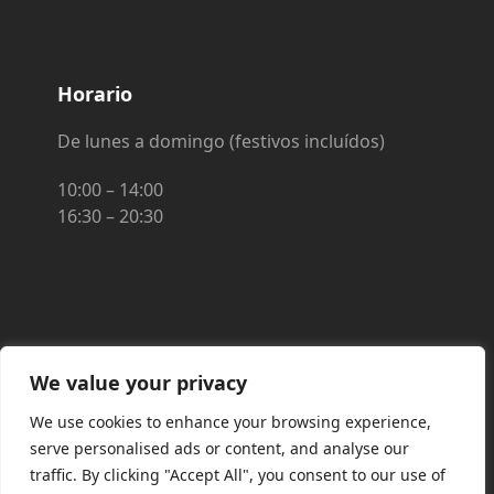
Horario
De lunes a domingo (festivos incluídos)
10:00 – 14:00
16:30 – 20:30
FINANCIADO POR LA UNIÓN EUROPEA CON
We value your privacy
EL PROGRAMA KIT DIGITAL POR LOS
We use cookies to enhance your browsing experience,
FONDOS NEXT GENERATION (EU) DEL
serve personalised ads or content, and analyse our
MECANISMO DE RECUPERACIÓN Y
traffic. By clicking "Accept All", you consent to our use of
RESILIENCIA