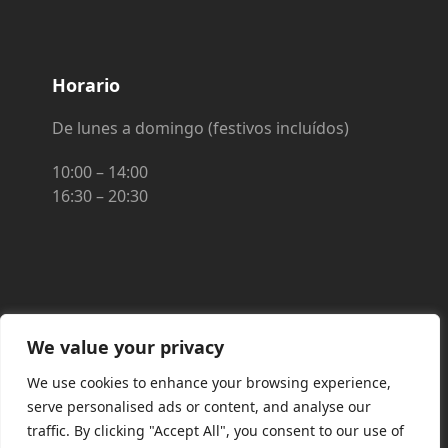
Horario
De lunes a domingo (festivos incluídos)
10:00 – 14:00
16:30 – 20:30
FINANCIADO POR LA UNIÓN EUROPEA CON
We value your privacy
EL PROGRAMA KIT DIGITAL POR LOS
We use cookies to enhance your browsing experience,
FONDOS NEXT GENERATION (EU) DEL
serve personalised ads or content, and analyse our
MECANISMO DE RECUPERACIÓN Y
traffic. By clicking "Accept All", you consent to our use of
RESILIENCIA