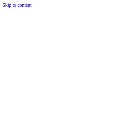
Skip to content
Inicio
Eventos
Sobre nosotros
Contacto
Open mobile menu
Close mobile menu
Eventos
35 eventos encontrados.